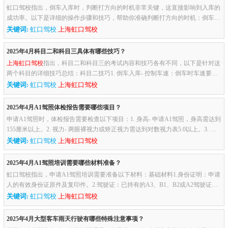
虹口驾校指出，倒车入库时，判断打方向的时机非常关键，这直接影响到入库的
成功率。以下是详细的操作步骤和技巧，帮助你准确判断打方向的时机：倒车入
库操作流程及打方向时机1. 右倒库1. 停车位置：- 驶入考试区域后...
关键词:
虹口驾校
上海虹口驾校
2025年4月科目二和科目三具体有哪些技巧？
上海虹口驾校
指出，科目二和科目三的考试内容和技巧各有不同，以下是针对这
两个科目的详细技巧总结：科目二技巧1. 倒车入库- 控制车速：倒车时车速要
慢，通过离合器控制车速，避免中途停车。- 找准打方向时机：- 右倒...
关键词:
虹口驾校
上海虹口驾校
2025年4月A1驾照体检报告需要哪些项目？
申请A1驾照时，体检报告需要检查以下项目：1. 身高- 申请A1驾照，身高需达到
155厘米以上。2. 视力- 两眼裸视力或矫正视力需达到对数视力表5.0以上。3. 辨
色力- 无红绿色盲。4. 听力- 两耳分别距音叉50厘米能辨别声源...
关键词:
虹口驾校
上海虹口驾校
2025年4月A1驾照培训需要哪些材料准备？
虹口驾校指出，申请A1驾照培训需要准备以下材料：基础材料1.身份证明：申请
人的有效身份证原件及复印件。2.驾驶证：已持有的A3、B1、B2或A2驾驶证原
件及复印件。3.照片：近期免冠彩色照片若干张（一般为1寸或2寸）。...
关键词:
虹口驾校
上海虹口驾校
2025年4月大型客车雨天行驶有哪些特殊注意事项？