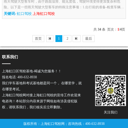
雨天驾驶大型客车时，由于路面湿滑、能见度低，驾驶环境变得更加复杂和危
险。以下是一些雨天驾驶大型客车的特殊注意事项：1.出行前的准备-检查车辆：
确保车辆的雨刮器、刹车系统、轮胎气压、灯光（尤其是雾灯）等处于...
关键词:
虹口驾校
上海虹口驾校
共
34
条 页次：
1
/4
页
首页
1
2
最后
联系我们
上海虹口区驾校基地-竭诚为您服务！！
报名电话: 400-632-8938
我们学车基地和考试基地都是同一个， 在哪里学，就
在哪里考试。
上海虹口驾校网对接上海虹口
驾校
的宣传工作欢迎来
电咨询！本站部分内容来源于网络如有涉及侵犯版
权，请联系我们，我们核实后立即删除。
关注我们
版权所有：上海虹口驾校网；咨询热线：400-632-8938