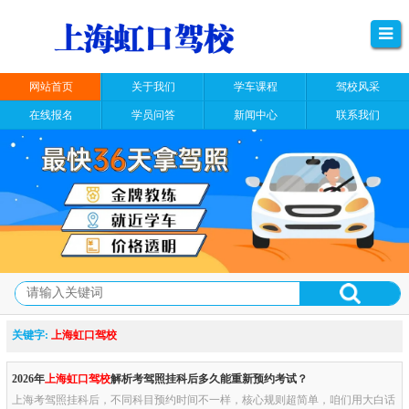
网站首页
关于我们
学车课程
驾校风采
在线报名
学员问答
新闻中心
联系我们
关键字:
上海虹口驾校
2026年
上海虹口驾校
解析考驾照挂科后多久能重新预约考试？
上海考驾照挂科后，不同科目预约时间不一样，核心规则超简单，咱们用大白话