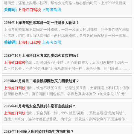
讲清楚，还附上实用小技巧，帮你少走弯路～核心预约时间（上海2026最新规
则）科目一/科目四（理论考）：当场有2次机会，第一次挂了马上能当...
关键词:
上海虹口驾校
上海考驾照
2026年上海考驾照练车是一对一还是多人轮训？
上海考驾照练车不是固定一种模式，一对一和多人轮训都有，完全看你选的班型
和需求，咱们用大白话唠明白～两种练车模式，各有各的适配场景一对一练车：
就是专属教练+专属车辆，练车时就你一个人学。不用等别人，哪个项...
关键词:
上海虹口驾校
上海考驾照
2025年10月上海科目三考试起步熄火直接挂吗？
上海虹口驾校
指出，起步熄火≠直接挂，但心脏得够大，后面别再犯错！熄火一
次＝扣10分，不是“秒判死刑”上海系统跟全国一样：离合抬快、油门没跟上 →
发动机“咔”一下 → 语音报“操作不当熄火，扣10分”。这时候...
2025年10月科目二考前模拟圈数买几圈最划算？
上海虹口驾校
指出，钱包不鼓买 3 圈，想稳过买 5 圈，土豪随意上不封顶；但别
指望圈数叠buff，脑子清醒 1 圈也够用。各圈数真实体验价（按最常见 150 元/圈
算）2～3 圈（≈300～450 元） 适合：平时练得还行、只是没...
2025年10月考场安全员踩刹车是否直接挂科？
上海虹口驾校
指出，安全员那一脚，99% 就是‘死刑’，系统当场报‘危险驾驶’，
直接扣100 分，连补考都直接排队。为什么一踩就挂？副驾驶刹车下面连着传感
器，只要安全员踩，电脑立刻收到信号，语音同步播安全员干预...
2025年4月倒车入库时如何判断打方向时机？